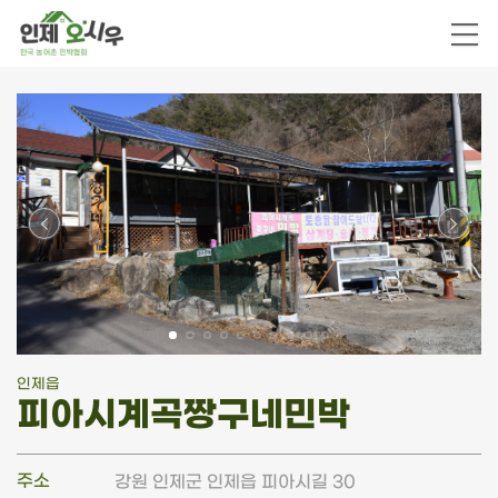
인제읍
피아시계곡짱구네민박
주소
강원 인제군 인제읍 피아시길 30