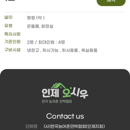
예약
넓이
평형 (약 )
유형
온돌룸, 화장실
특이사항
기준인원
2명 / 최대인원 : 4명
구비시설
Contact us
단체명
(사)한국농어촌민박협회(인제지회)