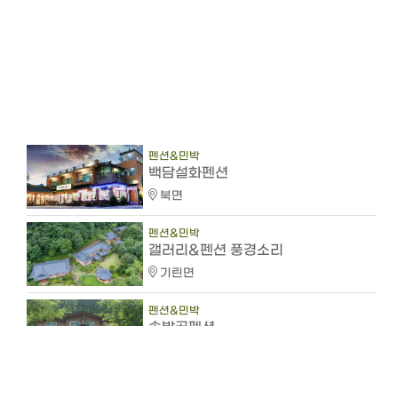
펜션&민박
백담설화펜션
북면
펜션&민박
갤러리&펜션 풍경소리
기린면
펜션&민박
솔밭골펜션
인제읍
펜션&민박