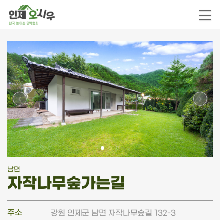
남면
자작나무숲가는길
주소
강원 인제군 남면 자작나무숲길 132-3