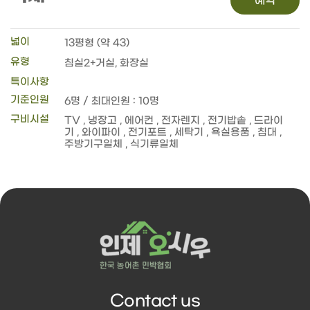
예약
넓이
13평형 (약 43)
유형
침실2+거실, 화장실
특이사항
기준인원
6명 / 최대인원 : 10명
구비시설
Contact us