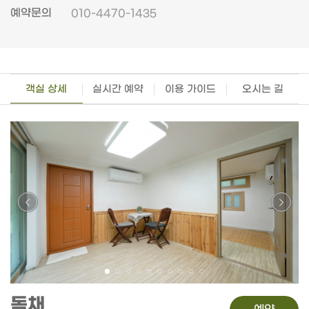
예약문의
010-4470-1435
객실 상세
실시간 예약
이용 가이드
오시는 길
독채