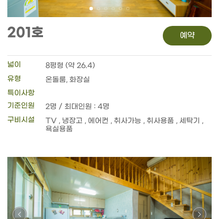
201호
예약
넓이
8평형 (약 26.4)
유형
온돌룸, 화장실
특이사항
기준인원
2명 / 최대인원 : 4명
구비시설