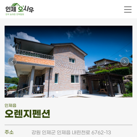
인제읍
오렌지펜션
주소
강원 인제군 인제읍 내린천로 6762-13