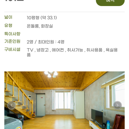
예약
넓이
10평형 (약 33.1)
유형
온돌룸, 화장실
특이사항
기준인원
2명 / 최대인원 : 4명
구비시설