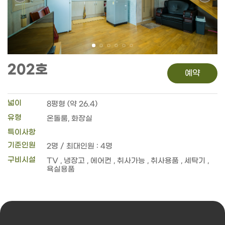
202호
예약
넓이
8평형 (약 26.4)
유형
온돌룸, 화장실
특이사항
기준인원
2명 / 최대인원 : 4명
구비시설