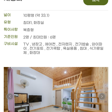
예약
넓이
10평형 (약 33.1)
유형
침대1, 화장실
특이사항
복층형
기준인원
2명 / 최대인원 : 6명
구비시설