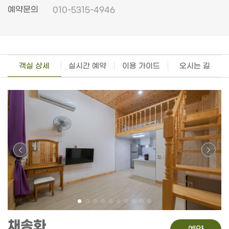
예약문의
010-5315-4946
객실 상세
실시간 예약
이용 가이드
오시는 길
채송화