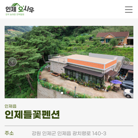
인제읍
인제들꽃펜션
주소
강원 인제군 인제읍 광치령로 140-3