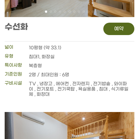
수선화
예약
넓이
10평형 (약 33.1)
유형
침대1, 화장실
특이사항
복층형
기준인원
2명 / 최대인원 : 6명
구비시설