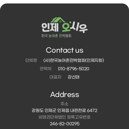
Contact us
단체명
(사)한국농어촌민박협회(인제지회)
연락처
010-8796-5020
대표자
강신태
Address
주소
강원도 인제군 인제읍 내린천로 6472
비영리단체법인 등록고유번호
246-82-00295